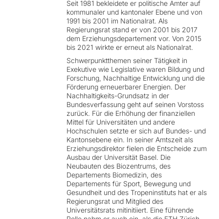
Seit 1981 bekleidete er politische Ämter auf
kommunaler und kantonaler Ebene und von
1991 bis 2001 im Nationalrat. Als
Regierungsrat stand er von 2001 bis 2017
dem Erziehungsdepartement vor. Von 2015
bis 2021 wirkte er erneut als Nationalrat.
Schwerpunktthemen seiner Tätigkeit in
Exekutive wie Legislative waren Bildung und
Forschung, Nachhaltige Entwicklung und die
Förderung erneuerbarer Energien. Der
Nachhaltigkeits-Grundsatz in der
Bundesverfassung geht auf seinen Vorstoss
zurück. Für die Erhöhung der finanziellen
Mittel für Universitäten und andere
Hochschulen setzte er sich auf Bundes- und
Kantonsebene ein. In seiner Amtszeit als
Erziehungsdirektor fielen die Entscheide zum
Ausbau der Universität Basel. Die
Neubauten des Biozentrums, des
Departements Biomedizin, des
Departements für Sport, Bewegung und
Gesundheit und des Tropeninstituts hat er als
Regierungsrat und Mitglied des
Universitätsrats mitinitiiert. Eine führende
Rolle nahm er auch ein, als die ETH Zürich