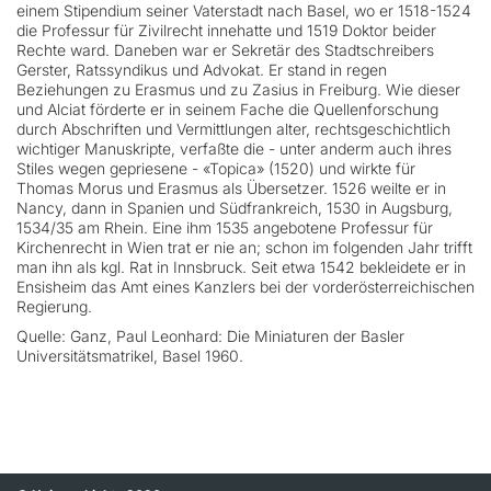
einem Stipendium seiner Vaterstadt nach Basel, wo er 1518-1524
die Professur für Zivilrecht innehatte und 1519 Doktor beider
Rechte ward. Daneben war er Sekretär des Stadtschreibers
Gerster, Ratssyndikus und Advokat. Er stand in regen
Beziehungen zu Erasmus und zu Zasius in Freiburg. Wie dieser
und Alciat förderte er in seinem Fache die Quellenforschung
durch Abschriften und Vermittlungen alter, rechtsgeschichtlich
wichtiger Manuskripte, verfaßte die - unter anderm auch ihres
Stiles wegen gepriesene - «Topica» (1520) und wirkte für
Thomas Morus und Erasmus als Übersetzer. 1526 weilte er in
Nancy, dann in Spanien und Südfrankreich, 1530 in Augsburg,
1534/35 am Rhein. Eine ihm 1535 angebotene Professur für
Kirchenrecht in Wien trat er nie an; schon im folgenden Jahr trifft
man ihn als kgl. Rat in Innsbruck. Seit etwa 1542 bekleidete er in
Ensisheim das Amt eines Kanzlers bei der vorderösterreichischen
Regierung.
Quelle: Ganz, Paul Leonhard: Die Miniaturen der Basler
Universitätsmatrikel, Basel 1960.