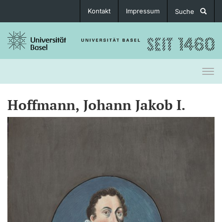
Kontakt
Impressum
Suche
Togg
navi
Hoffmann, Johann Jakob I.