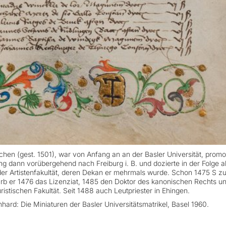
hen (gest. 1501), war von Anfang an an der Basler Universität, promo
ng dann vorübergehend nach Freiburg i. B. und dozierte in der Folge a
 der Artistenfakultät, deren Dekan er mehrmals wurde. Schon 1475 S z
arb er 1476 das Lizenziat, 1485 den Doktor des kanonischen Rechts u
uristischen Fakultät. Seit 1488 auch Leutpriester in Ehingen.
hard: Die Miniaturen der Basler Universitätsmatrikel, Basel 1960.