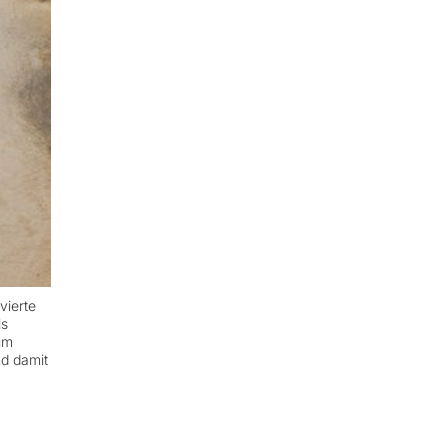
vierte
ls
um
nd damit