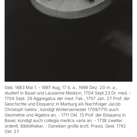
Geb. 1683 Mai 1. - 1697 Aug, 17 b. a., 1698 Dez. 20 m. a.,
studiert in Basel und Lausanne Medizin, 1704 Sept.23 Dr. med. -
1704 Sept. 26 Aggregatus der med. Fak., 1707 Jan. 27 Prof. der
Geschichte und Eloquenz in Marburg als Nachfolger Jacob
Christoph Iselins ; kündigt Wintersemester 1709/1710 auch
Geometrie und Algebra an. - 1711 Okt. 13 Prof. der Eloquenz in
Basel, kündigt auch collegia medica varia an. - 1738 zweiter
ordentl. Bibliothekar. - Daneben große ärztl. Praxis. Gest. 1742
Okt. 27.