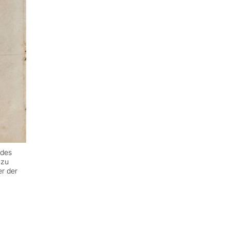
 des
 zu
er der