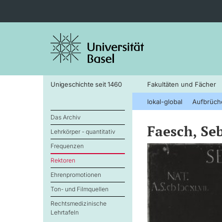
Unigeschichte seit 1460
Fakultäten und Fächer
lokal-global
Aufbrüch
Das Archiv
Faesch, Se
Lehrkörper - quantitativ
Frequenzen
Rektoren
Ehrenpromotionen
Ton- und Filmquellen
Rechtsmedizinische
Lehrtafeln