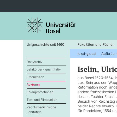
Unigeschichte seit 1460
Fakultäten und Fächer
lokal-global
Aufbrüch
Das Archiv
Iselin, Ulri
Lehrkörper - quantitativ
Frequenzen
aus Basel 1520-1564, i
Lux. Sein aus den Wapp
Rektoren
Reformation noch lange
andern französischen H
Ehrenpromotionen
dessen Tochter Faustina
Ton- und Filmquellen
Besuch von Reichstag u
beider Rechte erwarb. 
Rechtsmedizinische
für Pandekten, 1554 un
Lehrtafeln