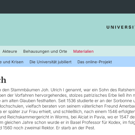
Akteure
Behausungen und Orte
Materialien
e und Krisen
Die Universität jubiliert
Das online-Projekt
ch
n den Stammbäumen Joh. Ulrich I genannt, war ein Sohn des Ratsher
en der Vorfahren hervorgehendes, stolzes patrizisches Erbe ließ ihn 
 am alten Glauben festhalten. Seit 1536 studierte er an der Sorbonne 
ochschulen, vielfach beraten von seinem väterlichen Freund Amerba
 er später zur Frau erhielt, und schließlich, nach einem 1546 erfolgte
nd Reichskammergericht in Worms, bei Alciat in Pavia, wo er 1547 de
Im gleichen Jahre schon wurde er in Basel Professor für Kodex, im fo
d 1560 noch zweimal Rektor. Er starb an der Pest.