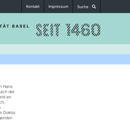
Kontakt
Impressum
Suche
rn Hans
nach der
und an
ch,
n
n Doktor
lgenden