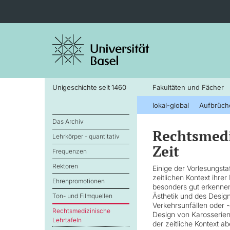
Unigeschichte seit 1460
Fakultäten und Fächer
lokal-global
Aufbrüch
Das Archiv
Rechtsmedi
Lehrkörper - quantitativ
Zeit
Frequenzen
Rektoren
Einige der Vorlesungst
zeitlichen Kontext ihre
Ehrenpromotionen
besonders gut erkennen.
Ästhetik und des Desi
Ton- und Filmquellen
Verkehrsunfällen oder -
Rechtsmedizinische
Design von Karosserien 
Lehrtafeln
der zeitliche Kontext a