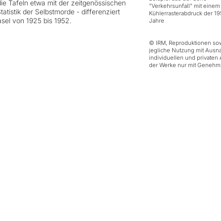
ie Tafeln etwa mit der zeitgenössischen
"Verkehrsunfall" mit einem
atistik der Selbstmorde - differenziert
Kühlerrasterabdruck der 19
asel von 1925 bis 1952.
Jahre
© IRM, Reproduktionen so
jegliche Nutzung mit Aus
individuellen und privaten
der Werke nur mit Genehm