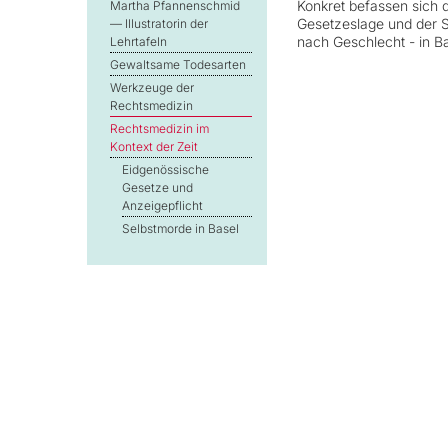
Konkret befassen sich d
Martha Pfannenschmid
Gesetzeslage und der St
— Illustratorin der
nach Geschlecht - in B
Lehrtafeln
Gewaltsame Todesarten
Werkzeuge der
Rechtsmedizin
Rechtsmedizin im
Kontext der Zeit
Eidgenössische
Gesetze und
Anzeigepflicht
Selbstmorde in Basel