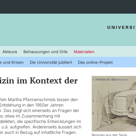
Akteure
Behausungen und Orte
Materialien
e und Krisen
Die Universität jubiliert
Das online-Projekt
zin im Kontext der
afeln Martha Pfannenschmids lassen den
r Entstehung in den 1950er Jahren
 Das zeigt sich einerseits an Fragen der
gns; etwa im Zusammenhang mit
delikten, die spezifische Entwicklungen im
u.ä. aufgreifen. Andererseits äussert sich
ber auch in Bezug auf inhaltliche Fragen.
Beispiel aus der Serie