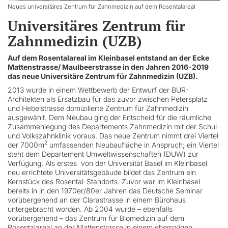
Neues universitäres Zentrum für Zahnmedizin auf dem Rosentalareal
Universitäres Zentrum für
Zahnmedizin (UZB)
Auf dem Rosentalareal im Kleinbasel entstand an der Ecke
Mattenstrasse/ Maulbeerstrasse in den Jahren 2016-2019
das neue Universitäre Zentrum für Zahnmedizin (UZB).
2013 wurde in einem Wettbewerb der Entwurf der BUR-
Architekten als Ersatzbau für das zuvor zwischen Petersplatz
und Hebelstrasse domizilierte Zentrum für Zahnmedizin
ausgewählt. Dem Neubau ging der Entscheid für die räumliche
Zusammenlegung des Departements Zahnmedizin mit der Schul-
und Volkszahnklinik voraus. Das neue Zentrum nimmt drei Viertel
2
der 7000m
umfassenden Neubaufläche in Anspruch; ein Viertel
steht dem Departement Umweltwissenschaften (DUW) zur
Verfügung. Als erstes von der Universität Basel im Kleinbasel
neu errichtete Universitätsgebäude bildet das Zentrum ein
Kernstück des Rosental-Standorts. Zuvor war im Kleinbasel
bereits in in den 1970er/80er Jahren das Deutsche Seminar
vorübergehend an der Clarastrasse in einem Bürohaus
untergebracht worden. Ab 2004 wurde – ebenfalls
vorübergehend – das Zentrum für Biomedizin auf dem
Rosentalareal an der Mattenstrasse in einem ehemaligen