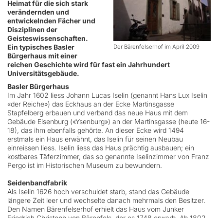
Heimat für die sich stark
verändernden und
entwickelnden Fächer und
Disziplinen der
Geisteswissenschaften.
Ein typisches Basler
Der Bärenfelserhof im April 2009
Bürgerhaus mit einer
reichen Geschichte wird für fast ein Jahrhundert
Universitätsgebäude.
Basler Bürgerhaus
Im Jahr 1602 liess Johann Lucas Iselin (genannt Hans Lux Iselin
«der Reiche») das Eckhaus an der Ecke Martinsgasse
Stapfelberg erbauen und verband das neue Haus mit dem
Gebäude Eisenburg («Ysenburg») an der Martinsgasse (heute 16-
18), das ihm ebenfalls gehörte. An dieser Ecke wird 1494
erstmals ein Haus erwähnt, das Iselin für seinen Neubau
einreissen liess. Iselin liess das Haus prächtig ausbauen; ein
kostbares Täferzimmer, das so genannte Iselinzimmer von Franz
Pergo ist im Historischen Museum zu bewundern.
Seidenbandfabrik
Als Iselin 1626 hoch verschuldet starb, stand das Gebäude
längere Zeit leer und wechselte danach mehrmals den Besitzer.
Den Namen Bärenfelserhof erhielt das Haus vom Junker
Friedrich Christoph von Bärenfels, der es 1748 erwarb. Ab 1802