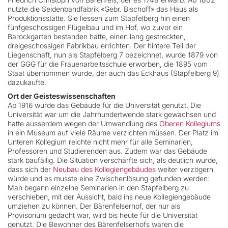
nutzte die Seidenbandfabrik «Gebr. Bischoff» das Haus als
Produktionsstätte. Sie liessen zum Stapfelberg hin einen
fünfgeschossigen Flügelbau und im Hof, wo zuvor ein
Barockgarten bestanden hatte, einen lang gestreckten,
dreigeschossigen Fabrikbau errichten. Der hintere Teil der
Liegenschaft, nun als Stapfelberg 7 bezeichnet, wurde 1879 von
der GGG für die Frauenarbeitsschule erworben, die 1895 vom
Staat übernommen wurde, der auch das Eckhaus (Stapfelberg 9)
dazukaufte.
Ort der Geisteswissenschaften
Ab 1916 wurde das Gebäude für die Universität genutzt. Die
Universität war um die Jahrhundertwende stark gewachsen und
hatte ausserdem wegen der Umwandlung des
Oberen Kollegiums
in ein Museum auf viele Räume verzichten müssen. Der Platz im
Unteren Kollegium reichte nicht mehr für alle Seminarien,
Professoren und Studierenden aus. Zudem war das Gebäude
stark baufällig. Die Situation verschärfte sich, als deutlich wurde,
dass sich der
Neubau des Kollegiengebäudes
weiter verzögern
würde und es musste eine Zwischenlösung gefunden werden:
Man begann einzelne Seminarien in den Stapfelberg zu
verschieben, mit der Aussicht, bald ins neue Kollegiengebäude
umziehen zu können. Der Bärenfelserhof, der nur als
Provisorium gedacht war, wird bis heute für die Universität
genutzt. Die Bewohner des Bärenfelserhofs waren die